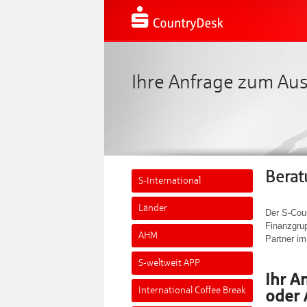
Ihre Anfrage zum Au
Berat
S-International
Länder
Der S-Cou
Finanzgrup
AHM
Partner im
S-weltweit APP
Ihr A
International Coffee Break
oder 