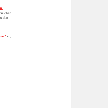
t.
önlichen
s dort
ser"
an,