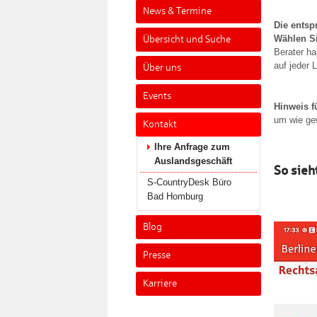
News & Termine
Die entsp
Wählen Si
Übersicht und Suche
Berater ha
auf jeder 
Über uns
Events
Hinweis f
um wie ge
Kontakt
Ihre Anfrage zum
Auslandsgeschäft
So sieh
S-CountryDesk Büro
Bad Homburg
Blog
Presse
Karriere