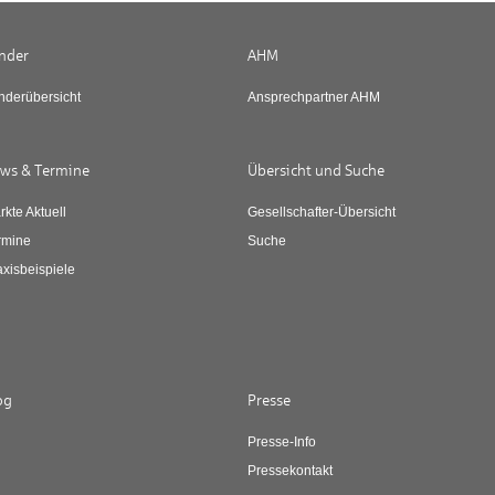
nder
AHM
nderübersicht
Ansprechpartner AHM
ws & Termine
Übersicht und Suche
rkte Aktuell
Gesellschafter-Übersicht
rmine
Suche
axisbeispiele
og
Presse
Presse-Info
Pressekontakt