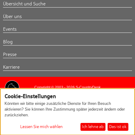
Übersicht und Suche
Über uns
Events
Blog
Presse
Karriere
Copyright © 2003 - 2026 S-CountryDesk
Cookie-Einstellungen
Kontakt
Impressum
Datenschutzerklärung
Könnten wir bitte einige zusätzliche Dienste für Ihren Besuch
aktivieren? Sie können Ihre Zustimmung später jederzeit ändern oder
zurückziehen.
Lassen Sie mich wählen
Ich lehne ab
Das ist ok