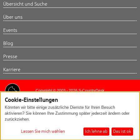
Übersicht und Suche
Über uns
Events
Blog
Presse
Karriere
Copyright © 2003 - 2026 S-CountryDesk
Cookie-Einstellungen
Kontakt
Impressum
Datenschutzerklärung
Könnten wir bitte einige zusätzliche Dienste für Ihren Besuch
aktivieren? Sie können Ihre Zustimmung später jederzeit ändern oder
zurückziehen.
Lassen Sie mich wählen
Ich lehne ab
Das ist ok