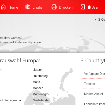
Home
English
Drucken
User
S-Co
nd aktiv werden?
ür welche Länder verfügbar sind.
rauswahl Europa:
S-Country
n
Litauen
Verfügbare Die
Luxemburg
Malta
Termine
Monaco
Märkte Aktuell
Montenegro
nd Herzegowina
Niederlande
Länderinfo kom