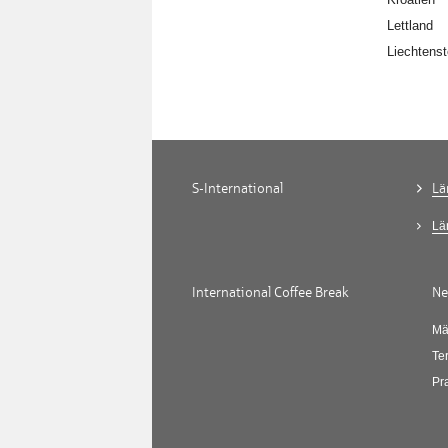
Lettland
Liechtenst
S-International
Lä
Lä
International Coffee Break
Ne
Mä
Te
Pr