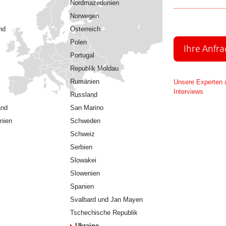
Nordmazedonien
Norwegen
nd
Österreich
Polen
Ihre Anfr
Portugal
Republik Moldau
Rumänien
Unsere Experten a
Interviews
Russland
and
San Marino
nien
Schweden
Schweiz
Serbien
Slowakei
Slowenien
Spanien
Svalbard und Jan Mayen
Tschechische Republik
Ukraine