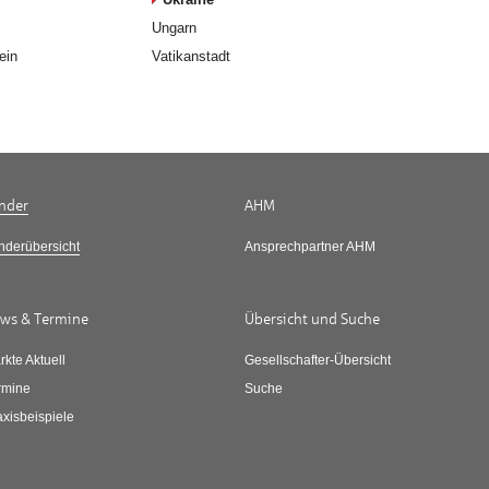
Ungarn
ein
Vatikanstadt
nder
AHM
nderübersicht
Ansprechpartner AHM
ws & Termine
Übersicht und Suche
rkte Aktuell
Gesellschafter-Übersicht
rmine
Suche
axisbeispiele