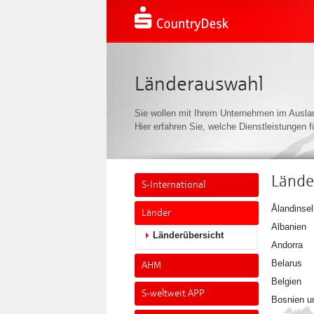
Länderauswahl
Sie wollen mit Ihrem Unternehmen im Ausla
Hier erfahren Sie, welche Dienstleistungen f
Lände
S-International
Ålandinsel
Länder
Albanien
Länderübersicht
Andorra
Belarus
AHM
Belgien
S-weltweit APP
Bosnien u