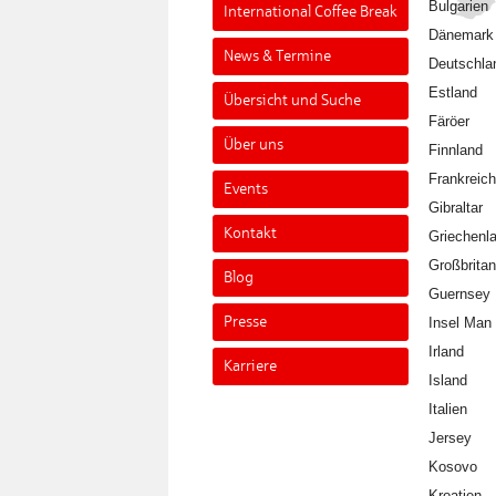
Bulgarien
International Coffee Break
Dänemark
News & Termine
Deutschla
Estland
Übersicht und Suche
Färöer
Über uns
Finnland
Frankreich
Events
Gibraltar
Kontakt
Griechenl
Großbritan
Blog
Guernsey
Presse
Insel Man
Irland
Karriere
Island
Italien
Jersey
Kosovo
Kroatien