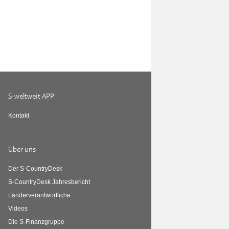
S-weltweit APP
Kontakt
Über uns
Der S-CountryDesk
S-CountryDesk Jahresbericht
Länderverantwortliche
Videos
Die S-Finanzgruppe