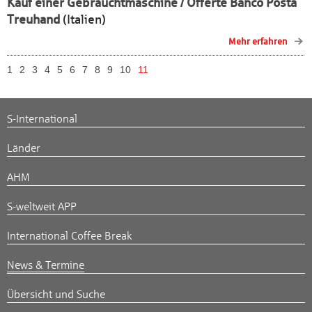
Kauf einer Gebrauchtmaschine / Offerte Banco Posta
Treuhand
(Italien)
Mehr erfahren
1
2
3
4
5
6
7
8
9
10
11
S-International
Länder
AHM
S-weltweit APP
International Coffee Break
News & Termine
Übersicht und Suche