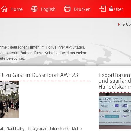
Home
English
Drucken
User
S-Co
heit deutscher Firmen im Fokus ihrer Aktivitäten.
kompetente Partner. Diese Botschaft wird bei vielen
ute beleuchtet.
lt zu Gast in Düsseldorf AWT23
Exportforum 
und saarländ
Handelskam
nal - Nachhaltig - Erfolgreich: Unter diesem Motto