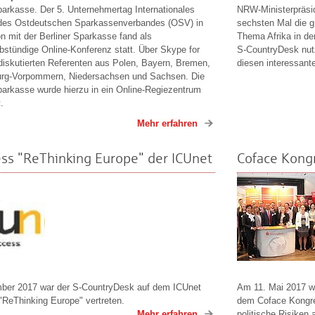
parkasse. Der 5. Unternehmertag Internationales
NRW-Ministerpräsid
des Ostdeutschen Sparkassenverbandes (OSV) in
sechsten Mal die 
n mit der Berliner Sparkasse fand als
Thema Afrika in de
bstündige Online-Konferenz statt. Über Skype for
S-CountryDesk nut
diskutierten Referenten aus Polen, Bayern, Bremen,
diesen interessant
rg-Vorpommern, Niedersachsen und Sachsen. Die
parkasse wurde hierzu in ein Online-Regiezentrum
.
Mehr erfahren
ss "ReThinking Europe" der ICUnet
Coface Kongr
ber 2017 war der S-CountryDesk auf dem ICUnet
Am 11. Mai 2017 wa
"ReThinking Europe" vertreten.
dem Coface Kongres
Mehr erfahren
politische Risiken