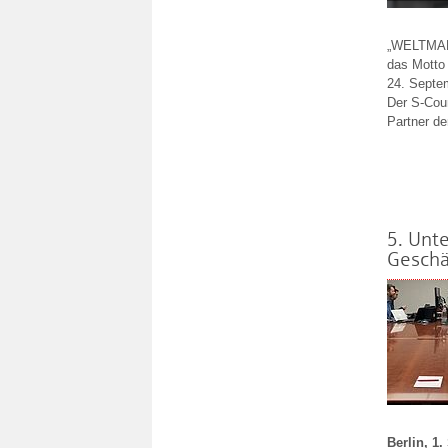
„WELTMARK
das Motto
24. Septem
Der S-Cou
Partner de
5. Unt
Geschä
Berlin, 