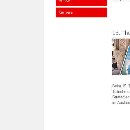
Presse
Karriere
15. Th
Beim 15. T
Teilnehme
Strategien
im Auslan