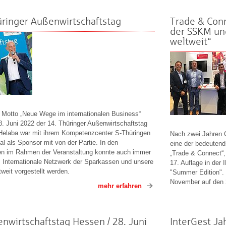
üringer Außenwirtschaftstag
Trade & Con
der SSKM un
weltweit“
 Motto „Neue Wege im internationalen Business“
. Juni 2022 der 14. Thüringer Außenwirtschaftstag
 Helaba war mit ihrem Kompetenzcenter S-Thüringen
Nach zwei Jahren C
nal als Sponsor mit von der Partie. In den
eine der bedeutend
n im Rahmen der Veranstaltung konnte auch immer
„Trade & Connect“,
 Internationale Netzwerk der Sparkassen und unsere
17. Auflage in der
weit vorgestellt werden.
"Summer Edition".
November auf den 2
mehr erfahren
enwirtschaftstag Hessen / 28. Juni
InterGest Ja