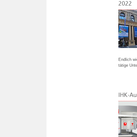
2022
Endlich wi
tätige Un
IHK-Au