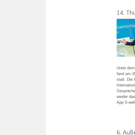
14. Th
Unter dem
fand am 28
statt. Die
Internatio
Gespräche
wieder das
App S-welt
6. Auß