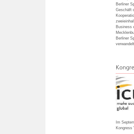
Berliner S
Geschäft 
Kooperatio
zweieinhal
Business 
Mecklenbu
Berliner S
verwandelt
Kongre
Im Septem
Kongress 