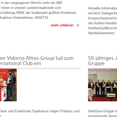
h in der vergangenen Woche mehr als 800
r:innen in unserer Landeshauptstadt zum
Aktuelle Informati
schaftstag NRW, der landesweit größten Konferenz
reichlich Gelegenh
ndsaktive Unternehmen. #AWT23
AnsprechpartnerIn
den Außen-Handels
mehr erfahren
rheinland-pfälzisch
Handelskammern.
ier Vidorno Altios-Group lud zum
50-jähriges 
ernational Club ein
Gruppe
Desk und Frankfurter Sparkasse zeigen Präsenz und
InterGest-Gruppe fe
z
inspirierende Vera