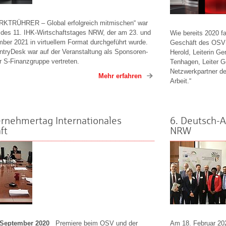
TRÜHRER – Global erfolgreich mitmischen“ war
 des 11. IHK-Wirtschaftstages NRW, der am 23. und
Wie bereits 2020 f
ber 2021 in virtuellem Format durchgeführt wurde.
Geschäft des OSV a
ntryDesk war auf der Veranstaltung als Sponsoren-
Herold, Leiterin G
r S-Finanzgruppe vertreten.
Tenhagen, Leiter G
Netzwerkpartner de
Mehr erfahren
Arbeit.“
ernehmertag Internationales
6. Deutsch-A
ft
NRW
1. September 2020
Premiere beim OSV und der
Am 18. Februar 20