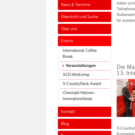
trafen sic
News & Termine
Teilnehme
Außenwirt
Übersicht und Suche
für ausla
Über uns
Events
International Coffee
Break
Veranstaltungen
Die Ma
13. Int
SCD-Workshop
S-CountryDesk Award
Christoph-Holzem-
Innovationsfonds
Kontakt
Blog
S-Country
Kompeten