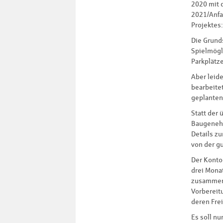
2020 mit 
2021/Anfa
Projektes:
Die Grunds
Spielmögl
Parkplätz
Aber leid
bearbeite
geplanten
Statt der 
Baugenehm
Details z
von der g
Der Kontoe
drei Mona
zusammeng
Vorbereit
deren Fre
Es soll nu