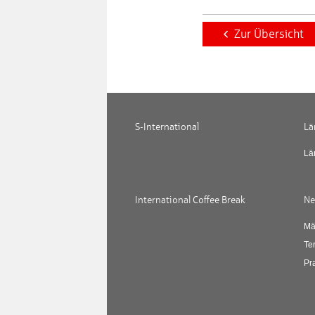
Zur Übersicht
S-International
Lä
Lä
International Coffee Break
Ne
Mä
Te
Pr