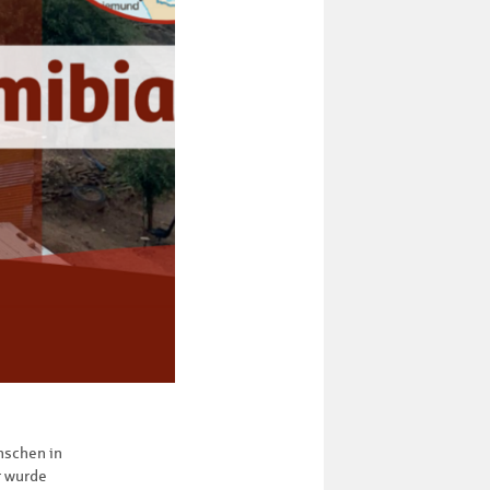
nschen in
r wurde