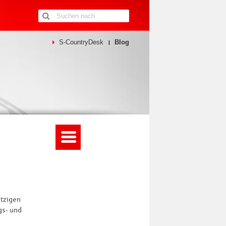
S-CountryDesk
Blog
ützigen
gs- und