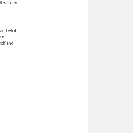
llt werden
zeit wird
er
tschland