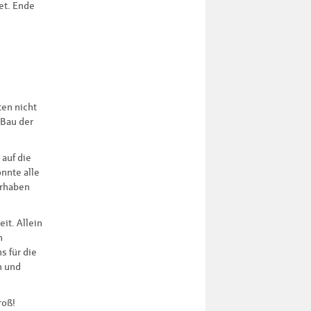
et. Ende
ten nicht
 Bau der
auf die
nnte alle
orhaben
it. Allein
n
s für die
n und
roß!