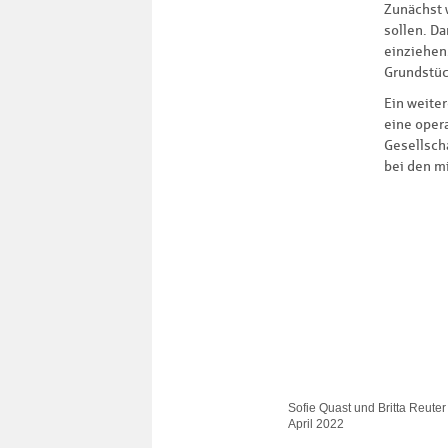
Zunächst w
sollen. D
einziehen.
Grundstüc
Ein weiter
eine oper
Gesellscha
bei den m
Sofie Quast und Britta Reuter
April 2022