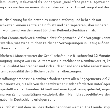
dem CountryDesk-Award als Sonderpreis „Deal of the year“ ausgezeichn
ng 2022 werfen wir einen Blick auf den aktuellen Umsetzungsstand des
tücksplanung für die ersten 25 Häuser ist fertig und hebt sich mit
ichkeiten, einem zentralen Dorfplatz und den separaten, aber sicheren
en wohltuend von den sonst üblichen Reihenkettenhäusern ab.
er hat Corona auch vor Namibia nicht Halt gemacht. Viele Vorgänge konn
t werden, was zu deutlichen zeitlichen Verzögerungen in Bezug auf den
 Häuser geführt hat.
üblichen 4 Monate wartet die Gesellschaft nun z.B.
schon fast 12 Monate
igung. Jüngst war ein Bauteam aus Deutschland in Namibia vor Ort, ko
ur Bauqualität besprechen und sich auch anhand abgeschlossener Bauv
uten Bauqualität der örtlichen Baufirmen überzeugen.
röffnungsprozess in Namibia erforderte trotz allen Engagements viel Ze
te dauerte es, bis alle von der namibischen Bank geforderten Unterlage
estellt werden konnten. Aktuell wird eine App-Lösung getestet, eigen
ung von Zahlungsaufträgen konzipiert, die in Namibia ausgeführt werde
igaben in Deutschland erfolgen sollen.
n kurzfristig mit dem Bau des Dorfes begonnen werden. Die Freude ist g