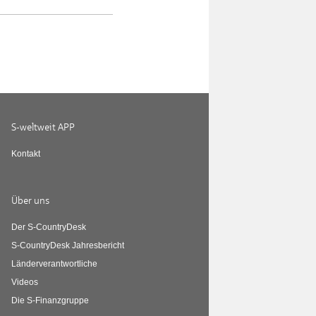
S-weltweit APP
Kontakt
Über uns
Der S-CountryDesk
S-CountryDesk Jahresbericht
Länderverantwortliche
Videos
Die S-Finanzgruppe