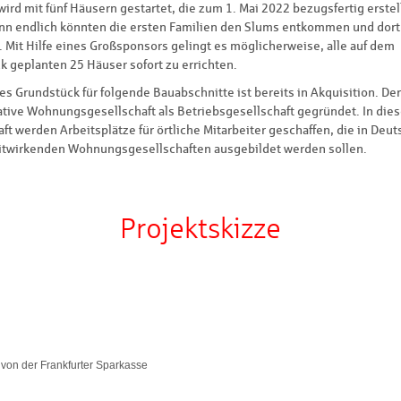
ird mit fünf Häusern gestartet, die zum 1. Mai 2022 bezugsfertig erste
ann endlich könnten die ersten Familien den Slums entkommen und dort
 Mit Hilfe eines Großsponsors gelingt es möglicherweise, alle auf dem
k geplanten 25 Häuser sofort zu errichten.
es Grundstück für folgende Bauabschnitte ist bereits in Akquisition. Der
ative Wohnungsgesellschaft als Betriebsgesellschaft gegründet. In dies
ft werden Arbeitsplätze für örtliche Mitarbeiter geschaffen, die in Deu
itwirkenden Wohnungsgesellschaften ausgebildet werden sollen.
Projektskizze
 von der Frankfurter Sparkasse