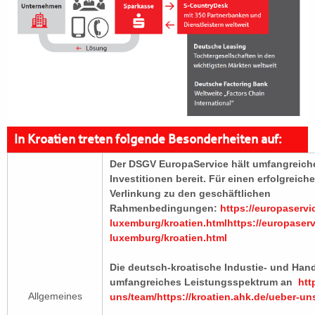
In Kroatien treten folgende Besonderheiten auf:
Der DSGV EuropaService hält umfangreiche
Investitionen bereit. Für einen erfolgreich
Verlinkung zu den geschäftlichen
Rahmenbedingungen:
https://europaservi
luxemburg/kroatien.html
https://europaserv
luxemburg/kroatien.html
Die deutsch-kroatische Industie- und Hand
umfangreiches Leistungsspektrum an
htt
Allgemeines
uns/team/
https://kroatien.ahk.de/ueber-un