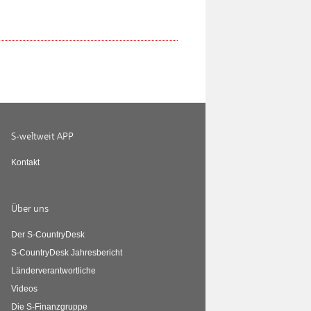
S-weltweit APP
Kontakt
Über uns
Der S-CountryDesk
S-CountryDesk Jahresbericht
Länderverantwortliche
Videos
Die S-Finanzgruppe