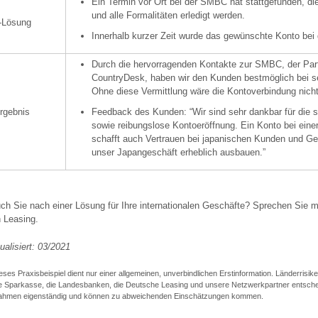
Ein Termin vor Ort bei der SMBC hat stattgefunden, d
und alle Formalitäten erledigt werden.
-Lösung
Innerhalb kurzer Zeit wurde das gewünschte Konto bei
Durch die hervorragenden Kontakte zur SMBC, der Par
CountryDesk, haben wir den Kunden bestmöglich bei 
Ohne diese Vermittlung wäre die Kontoverbindung nic
rgebnis
Feedback des Kunden: “Wir sind sehr dankbar für die s
sowie reibungslose Kontoeröffnung. Ein Konto bei ei
schafft auch Vertrauen bei japanischen Kunden und Ge
unser Japangeschäft erheblich ausbauen.”
h Sie nach einer Lösung für Ihre internationalen Geschäfte? Sprechen Sie m
 Leasing.
ualisiert: 03/2021
ses Praxisbeispiel dient nur einer allgemeinen, unverbindlichen Erstinformation. Länderrisi
e Sparkasse, die Landesbanken, die Deutsche Leasing und unsere Netzwerkpartner entsche
ahmen eigenständig und können zu abweichenden Einschätzungen kommen.