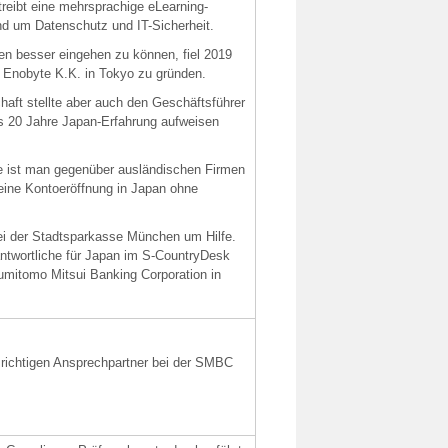
treibt eine mehrsprachige eLearning-
nd um Datenschutz und IT-Sicherheit.
en besser eingehen zu können, fiel 2019
e Enobyte K.K. in Tokyo zu gründen.
haft stellte aber auch den Geschäftsführer
ls 20 Jahre Japan-Erfahrung aufweisen
e ist man gegenüber ausländischen Firmen
eine Kontoeröffnung in Japan ohne
ei der Stadtsparkasse München um Hilfe.
antwortliche für Japan im S-CountryDesk
 Sumitomo Mitsui Banking Corporation in
richtigen Ansprechpartner bei der SMBC