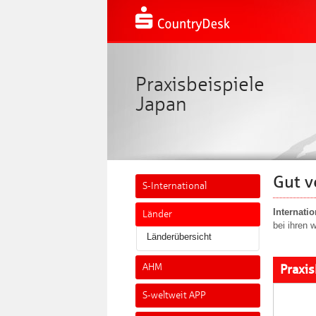
Praxisbeispiele
Japan
Gut v
S-International
Internatio
Länder
bei ihren 
Länderübersicht
AHM
Praxis
S-weltweit APP