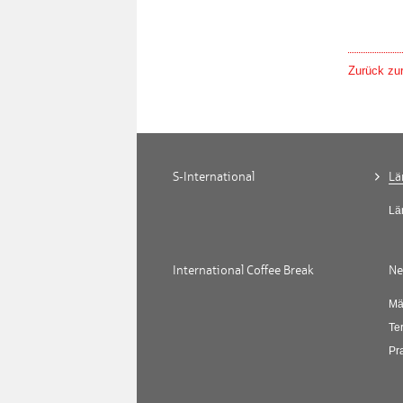
Zurück zur
S-International
Lä
Lä
International Coffee Break
Ne
Mä
Te
Pr