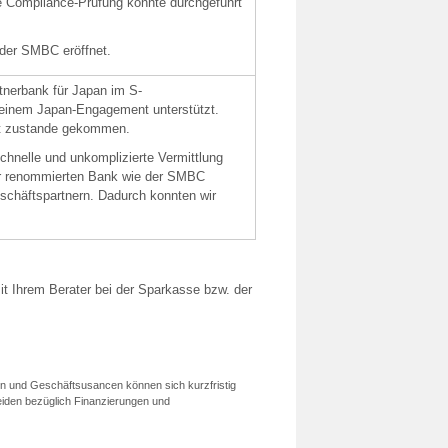
ie Compliance-Prüfung konnte durchgeführt
 der SMBC eröffnet.
tnerbank für Japan im S-
seinem Japan-Engagement unterstützt.
ht zustande gekommen.
chnelle und unkomplizierte Vermittlung
ner renommierten Bank wie der SMBC
schäftspartnern. Dadurch konnten wir
it Ihrem Berater bei der Sparkasse bzw. der
ken und Geschäftsusancen können sich kurzfristig
iden bezüglich Finanzierungen und