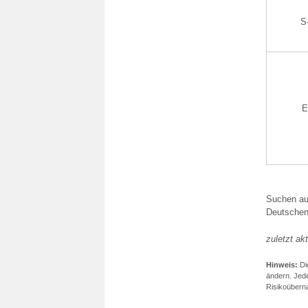
S
E
Suchen auc
Deutschen
zuletzt akt
Hinweis:
Die
ändern. Jed
Risikoübern