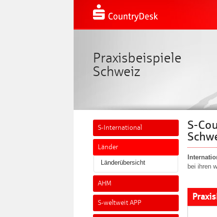
Praxisbeispiele
Schweiz
S-Cou
S-International
Schw
Länder
Internatio
Länderübersicht
bei ihren 
AHM
Praxis
S-weltweit APP