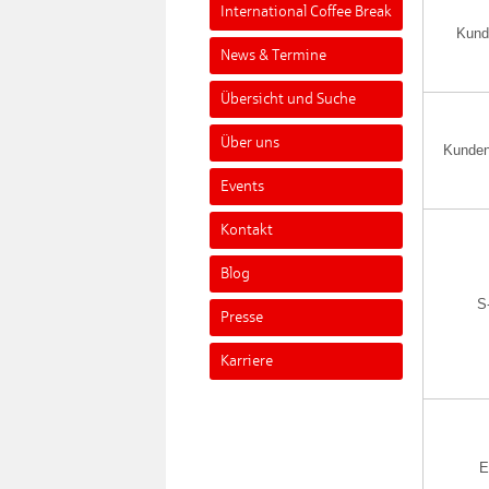
International Coffee Break
Kund
News & Termine
Übersicht und Suche
Über uns
Kunden
Events
Kontakt
Blog
S
Presse
Karriere
E