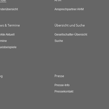
nder
AHM
nderübersicht
Ansprechpartner AHM
ws & Termine
Übersicht und Suche
rkte Aktuell
Gesellschafter-Übersicht
rmine
Suche
axisbeispiele
og
Presse
Presse-Info
Pressekontakt