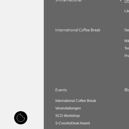
S-International
Lä
Lä
International Coffee Break
Ne
Mä
Te
Pr
Events
Bl
International Coffee Break
Veranstaltungen
SCD-Workshop
S-CountryDesk Award