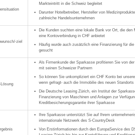
Markteintritt in die Schweiz begleitet
ensituation
Darunter Hotelbetreiber, Hersteller von Medizinprodukte
zahlreiche Handelsunternehmen
Die Kunden suchten eine lokale Bank vor Ort, die den
eine Kontoverbindung in CHF anbietet
wunsch/-ziel
Häufig wurde auch zusätzlich eine Finanzierung für die
gesucht
Als Firmenkunde der Sparkasse profitieren Sie von d
mit seinen Schweizer Partnern
So können Sie unkompliziert ein CHF Konto bei unsere
wenn gefragt- auch die Immobilie des neuen Standorts f
-Lösung
Die Deutsche Leasing Zürich, ein Institut der Sparkass
Finanzierung von Maschinen und Anlagen zur Verfügung,
Kreditbesicherungsgarantie ihrer Sparkasse
Ihre Sparkasse unterstützt Sie auf Ihrem unternehmer
internationale Netzwerk des S-CountryDesk
rgebnis
Von Erstinformationen durch den EuropaService des 
Leasing Zürich bis hin zur Kontoführung und Kreditieru