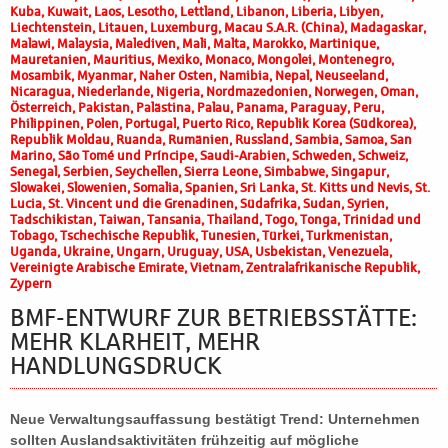
Kuba, Kuwait, Laos, Lesotho, Lettland, Libanon, Liberia, Libyen,
Liechtenstein, Litauen, Luxemburg, Macau S.A.R. (China), Madagaskar,
Malawi, Malaysia, Malediven, Mali, Malta, Marokko, Martinique,
Mauretanien, Mauritius, Mexiko, Monaco, Mongolei, Montenegro,
Mosambik, Myanmar, Naher Osten, Namibia, Nepal, Neuseeland,
Nicaragua, Niederlande, Nigeria, Nordmazedonien, Norwegen, Oman,
Österreich, Pakistan, Palästina, Palau, Panama, Paraguay, Peru,
Philippinen, Polen, Portugal, Puerto Rico, Republik Korea (Südkorea),
Republik Moldau, Ruanda, Rumänien, Russland, Sambia, Samoa, San
Marino, São Tomé und Príncipe, Saudi-Arabien, Schweden, Schweiz,
Senegal, Serbien, Seychellen, Sierra Leone, Simbabwe, Singapur,
Slowakei, Slowenien, Somalia, Spanien, Sri Lanka, St. Kitts und Nevis, St.
Lucia, St. Vincent und die Grenadinen, Südafrika, Sudan, Syrien,
Tadschikistan, Taiwan, Tansania, Thailand, Togo, Tonga, Trinidad und
Tobago, Tschechische Republik, Tunesien, Türkei, Turkmenistan,
Uganda, Ukraine, Ungarn, Uruguay, USA, Usbekistan, Venezuela,
Vereinigte Arabische Emirate, Vietnam, Zentralafrikanische Republik,
Zypern
BMF-ENTWURF ZUR BETRIEBSSTÄTTE:
MEHR KLARHEIT, MEHR
HANDLUNGSDRUCK
Neue Verwaltungsauffassung bestätigt Trend: Unternehmen
sollten Auslandsaktivitäten frühzeitig auf mögliche