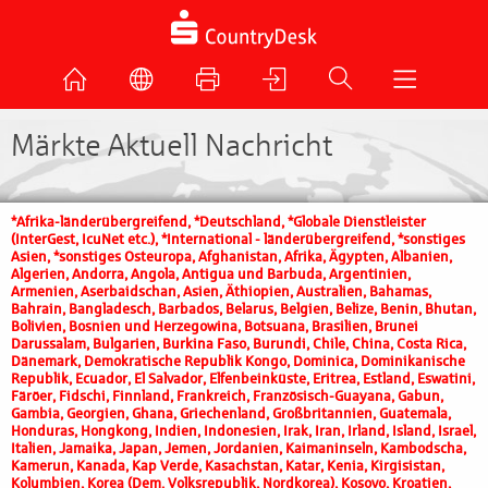
Märkte Aktuell Nachricht
*Afrika-länderübergreifend, *Deutschland, *Globale Dienstleister
(InterGest, IcuNet etc.), *International - länderübergreifend, *sonstiges
Asien, *sonstiges Osteuropa, Afghanistan, Afrika, Ägypten, Albanien,
Algerien, Andorra, Angola, Antigua und Barbuda, Argentinien,
Armenien, Aserbaidschan, Asien, Äthiopien, Australien, Bahamas,
Bahrain, Bangladesch, Barbados, Belarus, Belgien, Belize, Benin, Bhutan,
Bolivien, Bosnien und Herzegowina, Botsuana, Brasilien, Brunei
Darussalam, Bulgarien, Burkina Faso, Burundi, Chile, China, Costa Rica,
Dänemark, Demokratische Republik Kongo, Dominica, Dominikanische
Republik, Ecuador, El Salvador, Elfenbeinküste, Eritrea, Estland, Eswatini,
Färöer, Fidschi, Finnland, Frankreich, Französisch-Guayana, Gabun,
Gambia, Georgien, Ghana, Griechenland, Großbritannien, Guatemala,
Honduras, Hongkong, Indien, Indonesien, Irak, Iran, Irland, Island, Israel,
Italien, Jamaika, Japan, Jemen, Jordanien, Kaimaninseln, Kambodscha,
Kamerun, Kanada, Kap Verde, Kasachstan, Katar, Kenia, Kirgisistan,
Kolumbien, Korea (Dem. Volksrepublik, Nordkorea), Kosovo, Kroatien,