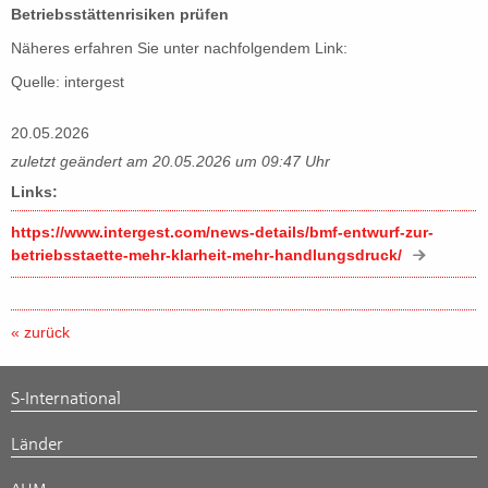
Betriebsstättenrisiken prüfen
Näheres erfahren Sie unter nachfolgendem Link:
Quelle: intergest
20.05.2026
zuletzt geändert am 20.05.2026 um 09:47 Uhr
Links:
https://www.intergest.com/news-details/bmf-entwurf-zur-
betriebsstaette-mehr-klarheit-mehr-handlungsdruck/
« zurück
S-International
Länder