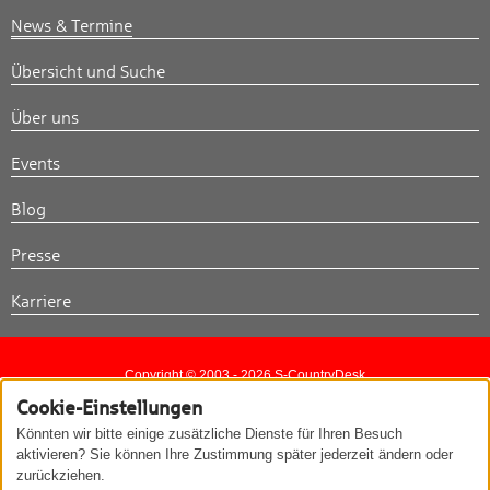
News & Termine
Übersicht und Suche
Über uns
Events
Blog
Presse
Karriere
Copyright © 2003 - 2026 S-CountryDesk
Cookie-Einstellungen
Kontakt
Impressum
Datenschutzerklärung
Könnten wir bitte einige zusätzliche Dienste für Ihren Besuch
aktivieren? Sie können Ihre Zustimmung später jederzeit ändern oder
zurückziehen.