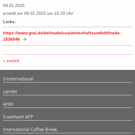
09.01.2025
erstellt am 09.01.2025 um 16:29 Uhr
Links:
https://www.gtai.de/de/trade/usa/wirtschaftsumfeld/trade-
1836046
« zurück
S-International
Länder
AHM
S-weltweit APP
International Coffee Break