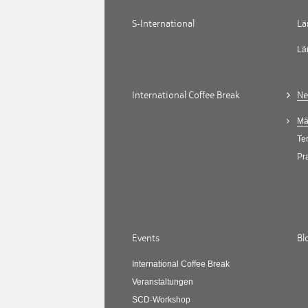
S-International
Lä
Lä
International Coffee Break
Ne
Mä
Te
Pr
Events
Bl
International Coffee Break
Veranstaltungen
SCD-Workshop