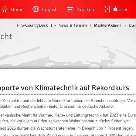
Home
English
Drucken
User
S-CountryDesk
News & Termine
Märkte Aktuell
US-
icht
porte von Klimatechnik auf Rekordkurs
ge Konjunktur und der lebhafte Bausektor treiben die Branchennachfrage. Vor 
briken und Rechenzentren bietet Chancen für deutsche Anbieter.
erikanische Markt für Wärme-, Kälte- und Lüftungstechnik hat 2023 eine Durs
aufen, die vor allem auf den schwachen Wohnungsbau zurückzuführen war.
est 2025 dürften die Wachstumsraten eher im Bereich von 7 Prozent liegen.
amt gab es 2024 laut IBIS World in den Vereinigten Staaten 1.300 Hersteller 