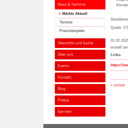
News & Termine
Klimat
Märkte Aktuell
Detaillier
Termine
Quelle: G
Praxisbeispiele
01.02.202
Übersicht und Suche
erstellt a
Über uns
Links:
https://w
Events
Kontakt
« zurück
Blog
Presse
Karriere