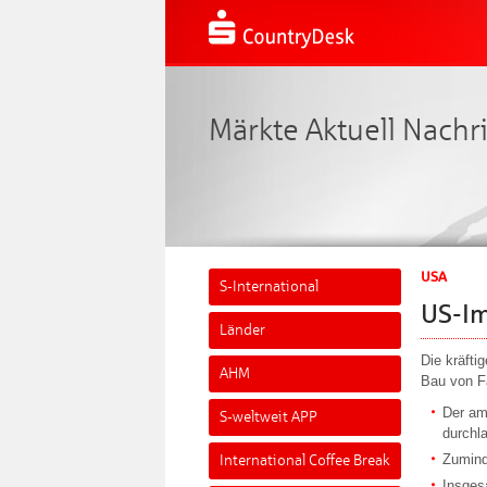
Märkte Aktuell Nachr
USA
S-International
US-Im
Länder
Die kräfti
AHM
Bau von Fa
Der am
S-weltweit APP
durchl
Zumind
International Coffee Break
Insges