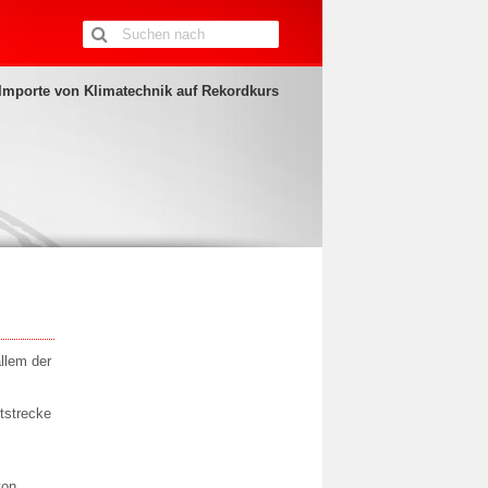
Importe von Klimatechnik auf Rekordkurs
allem der
tstrecke
von