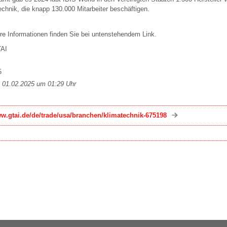
echnik, die knapp 130.000 Mitarbeiter beschäftigen.
tere Informationen finden Sie bei untenstehendem Link.
TAI
5
m 01.02.2025 um 01:29 Uhr
ww.gtai.de/de/trade/usa/branchen/klimatechnik-675198