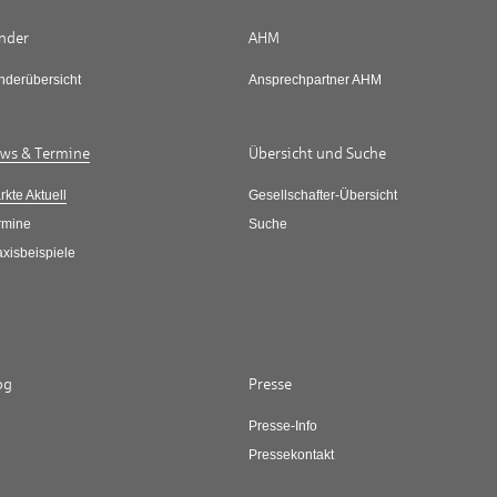
nder
AHM
nderübersicht
Ansprechpartner AHM
ws & Termine
Übersicht und Suche
rkte Aktuell
Gesellschafter-Übersicht
rmine
Suche
axisbeispiele
og
Presse
Presse-Info
Pressekontakt