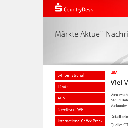
Märkte Aktuell Nachr
USA
S-International
Viel 
Länder
Vom wachs
AHM
hat. Zulie
Verbundwe
S-weltweit APP
Detaillier
International Coffee Break
Quelle: G