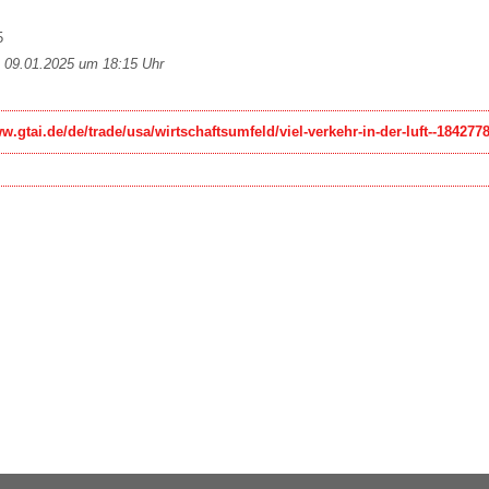
5
m 09.01.2025 um 18:15 Uhr
w.gtai.de/de/trade/usa/wirtschaftsumfeld/viel-verkehr-in-der-luft--184277