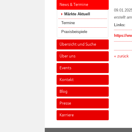
News & Termine
09.01.202
Märkte Aktuell
erstellt a
Termine
Links:
Praxisbeispiele
https://ww
Übersicht und Suche
Über uns
« zurück
Events
Kontakt
Blog
Presse
Karriere