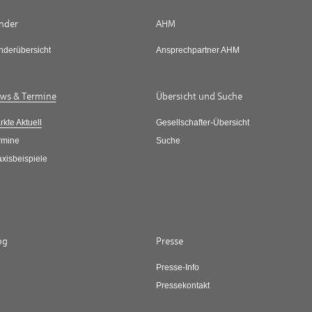
nder
AHM
nderübersicht
Ansprechpartner AHM
ws & Termine
Übersicht und Suche
rkte Aktuell
Gesellschafter-Übersicht
rmine
Suche
axisbeispiele
og
Presse
Presse-Info
Pressekontakt