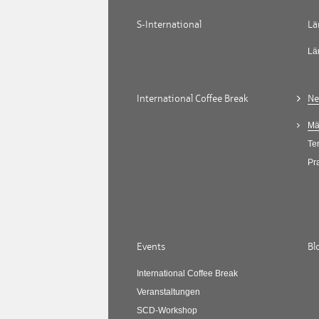
S-International
Lä
Lä
International Coffee Break
Ne
Mä
Te
Pr
Events
Bl
International Coffee Break
Veranstaltungen
SCD-Workshop