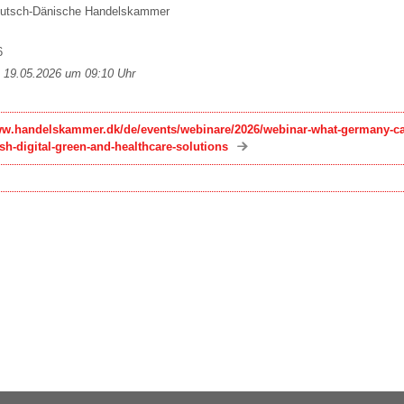
eutsch-Dänische Handelskammer
6
m 19.05.2026 um 09:10 Uhr
ww.handelskammer.dk/de/events/webinare/2026/webinar-what-germany-ca
sh-digital-green-and-healthcare-solutions