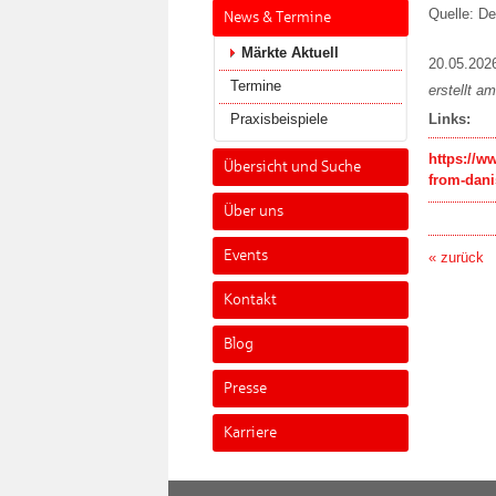
Quelle: D
News & Termine
Märkte Aktuell
20.05.202
Termine
erstellt a
Praxisbeispiele
Links:
https://w
Übersicht und Suche
from-dani
Über uns
Events
« zurück
Kontakt
Blog
Presse
Karriere