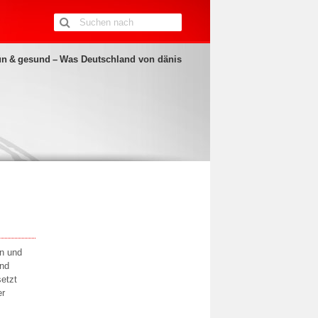
rün & gesund – Was Deutschland von dänis
on und
und
etzt
er