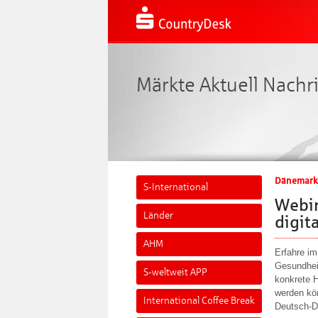
Märkte Aktuell Nachr
Dänemark
S-International
Webin
Länder
digit
AHM
Erfahre im
Gesundhei
S-weltweit APP
konkrete 
werden kön
International Coffee Break
Deutsch‑D