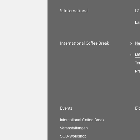
S-International
Lä
Lä
International Coffee Break
Ne
Mä
Te
Pr
Events
Bl
International Coffee Break
Veranstaltungen
SCD-Workshop