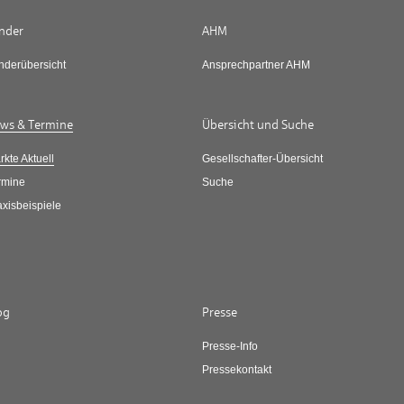
nder
AHM
nderübersicht
Ansprechpartner AHM
ws & Termine
Übersicht und Suche
rkte Aktuell
Gesellschafter-Übersicht
rmine
Suche
axisbeispiele
og
Presse
Presse-Info
Pressekontakt