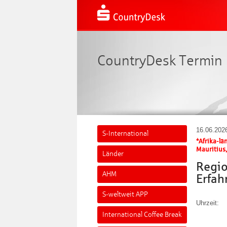
CountryDesk Termin
16.06.202
S-International
*Afrika-lä
Mauritius
Länder
Regio
AHM
Erfah
S-weltweit APP
Uhrzeit:
International Coffee Break