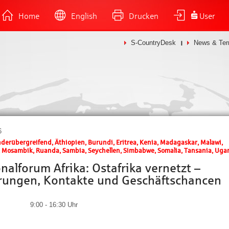
Home
English
Drucken
User
S-CountryDesk
News & Ter
6
nderübergreifend, Äthiopien, Burundi, Eritrea, Kenia, Madagaskar, Malawi,
, Mosambik, Ruanda, Sambia, Seychellen, Simbabwe, Somalia, Tansania, Ug
nalforum Afrika: Ostafrika vernetzt –
rungen, Kontakte und Geschäftschancen
9:00 - 16:30 Uhr