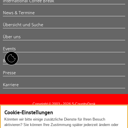
International Coffee Break
News & Termine
Übersicht und Suche
Über uns
Events
Blog
Presse
Karriere
Copyright © 2003 - 2026 S-CountryDesk
Cookie-Einstellungen
Kontakt
Impressum
Datenschutzerklärung
Könnten wir bitte einige zusätzliche Dienste für Ihren Besuch
aktivieren? Sie können Ihre Zustimmung später jederzeit ändern oder